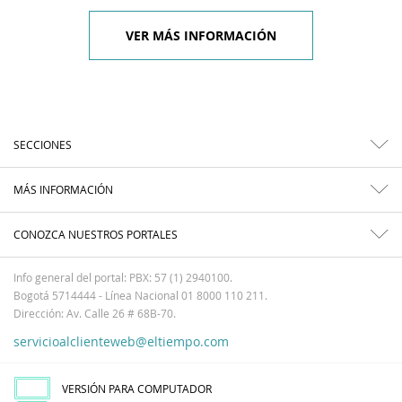
VER MÁS INFORMACIÓN
SECCIONES
MÁS INFORMACIÓN
CONOZCA NUESTROS PORTALES
Info general del portal: PBX: 57 (1) 2940100.
Bogotá 5714444 - Línea Nacional 01 8000 110 211.
Dirección: Av. Calle 26 # 68B-70.
servicioalclienteweb@eltiempo.com
VERSIÓN PARA COMPUTADOR