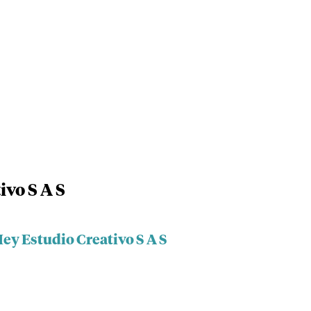
ivo S A S
ey Estudio Creativo S A S