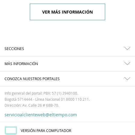
VER MÁS INFORMACIÓN
SECCIONES
MÁS INFORMACIÓN
CONOZCA NUESTROS PORTALES
Info general del portal: PBX: 57 (1) 2940100.
Bogotá 5714444 - Línea Nacional 01 8000 110 211.
Dirección: Av. Calle 26 # 68B-70.
servicioalclienteweb@eltiempo.com
VERSIÓN PARA COMPUTADOR