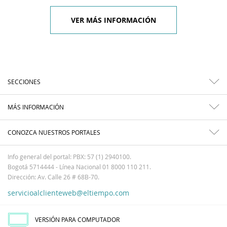
VER MÁS INFORMACIÓN
SECCIONES
MÁS INFORMACIÓN
CONOZCA NUESTROS PORTALES
Info general del portal: PBX: 57 (1) 2940100.
Bogotá 5714444 - Línea Nacional 01 8000 110 211.
Dirección: Av. Calle 26 # 68B-70.
servicioalclienteweb@eltiempo.com
VERSIÓN PARA COMPUTADOR