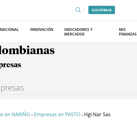
SUSCRÍBASE
RNACIONAL
INNOVACIÓN
INDICADORES Y
MIS
MERCADOS
FINANZAS
olombianas
presas
s en NARIÑO
Empresas en PASTO
Hgl Nar Sas
-
-