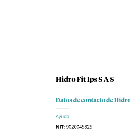
Hidro Fit Ips S A S
Datos de contacto de Hidro 
Ayuda
NIT:
9020045825