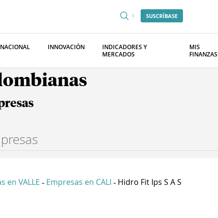
SUSCRÍBASE
RNACIONAL
INNOVACIÓN
INDICADORES Y
MIS
MERCADOS
FINANZAS
olombianas
presas
s en VALLE
Empresas en CALI
Hidro Fit Ips S A S
-
-