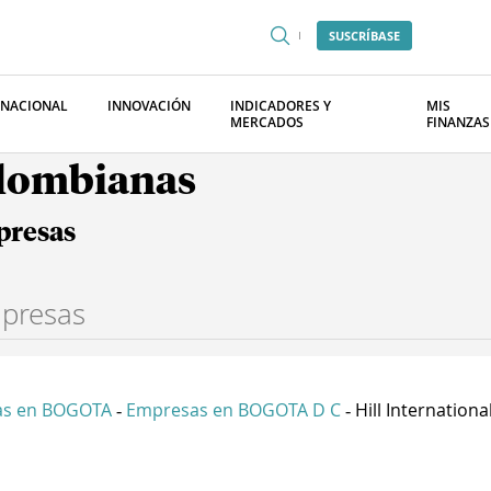
SUSCRÍBASE
RNACIONAL
INNOVACIÓN
INDICADORES Y
MIS
MERCADOS
FINANZAS
olombianas
presas
as en BOGOTA
Empresas en BOGOTA D C
Hill International 
-
-