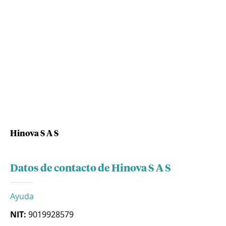
Hinova S A S
Datos de contacto de Hinova S A S
Ayuda
NIT:
9019928579