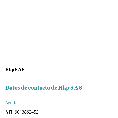
Hkp S A S
Datos de contacto de Hkp S A S
Ayuda
NIT:
9013862452