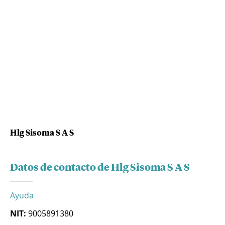
Hlg Sisoma S A S
Datos de contacto de Hlg Sisoma S A S
Ayuda
NIT:
9005891380