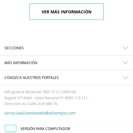
VER MÁS INFORMACIÓN
SECCIONES
MÁS INFORMACIÓN
CONOZCA NUESTROS PORTALES
Info general del portal: PBX: 57 (1) 2940100.
Bogotá 5714444 - Línea Nacional 01 8000 110 211.
Dirección: Av. Calle 26 # 68B-70.
servicioalclienteweb@eltiempo.com
VERSIÓN PARA COMPUTADOR