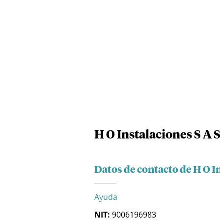
H O Instalaciones S A 
Datos de contacto de H O I
Ayuda
NIT:
9006196983