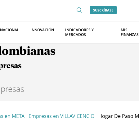
SUSCRÍBASE
RNACIONAL
INNOVACIÓN
INDICADORES Y
MIS
MERCADOS
FINANZAS
olombianas
presas
s en META
Empresas en VILLAVICENCIO
Hogar De Paso Ma
-
-