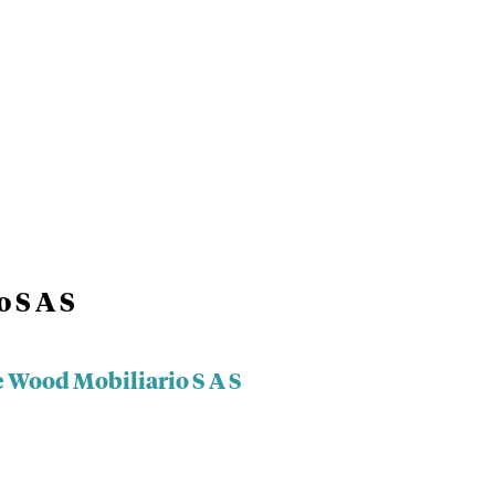
 S A S
 Wood Mobiliario S A S