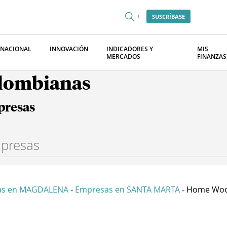
SUSCRÍBASE
RNACIONAL
INNOVACIÓN
INDICADORES Y
MIS
MERCADOS
FINANZAS
olombianas
presas
as en MAGDALENA
Empresas en SANTA MARTA
Home Wood
-
-