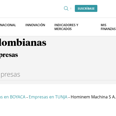
SUSCRÍBASE
RNACIONAL
INNOVACIÓN
INDICADORES Y
MIS
MERCADOS
FINANZAS
olombianas
presas
s en BOYACA
Empresas en TUNJA
Hominem Machina S A..
-
-