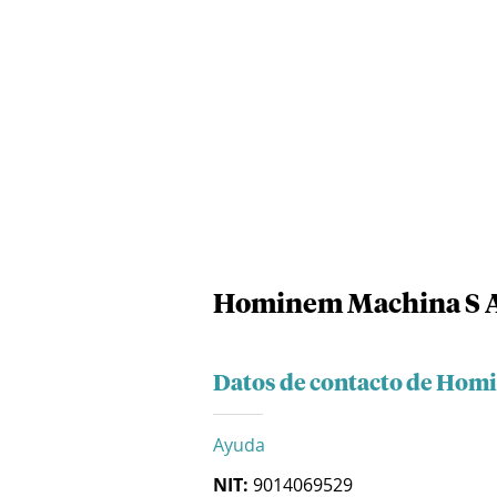
Hominem Machina S A
Datos de contacto de Hom
Ayuda
NIT:
9014069529