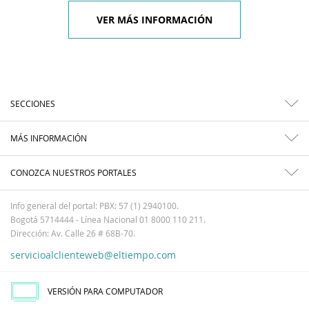
VER MÁS INFORMACIÓN
SECCIONES
MÁS INFORMACIÓN
CONOZCA NUESTROS PORTALES
Info general del portal: PBX: 57 (1) 2940100.
Bogotá 5714444 - Línea Nacional 01 8000 110 211.
Dirección: Av. Calle 26 # 68B-70.
servicioalclienteweb@eltiempo.com
VERSIÓN PARA COMPUTADOR