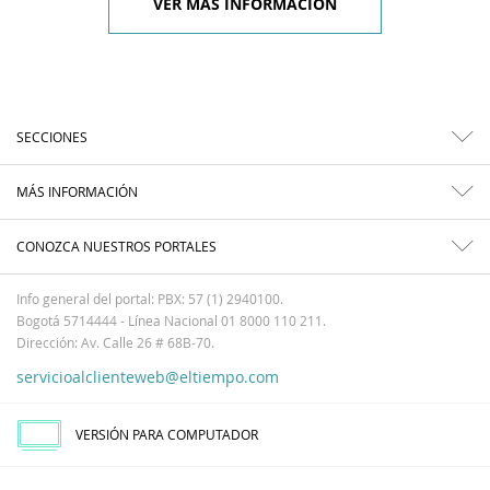
VER MÁS INFORMACIÓN
SECCIONES
MÁS INFORMACIÓN
CONOZCA NUESTROS PORTALES
Info general del portal: PBX: 57 (1) 2940100.
Bogotá 5714444 - Línea Nacional 01 8000 110 211.
Dirección: Av. Calle 26 # 68B-70.
servicioalclienteweb@eltiempo.com
VERSIÓN PARA COMPUTADOR