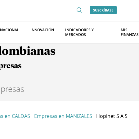
SUSCRÍBASE
RNACIONAL
INNOVACIÓN
INDICADORES Y
MIS
MERCADOS
FINANZAS
olombianas
presas
s en CALDAS
Empresas en MANIZALES
Hopinet S A S
-
-