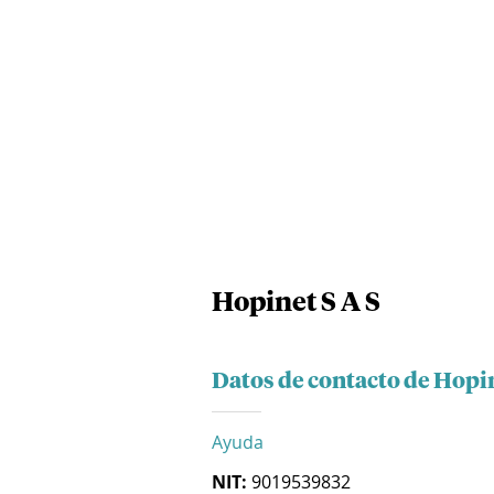
Hopinet S A S
Datos de contacto de Hopin
Ayuda
NIT:
9019539832