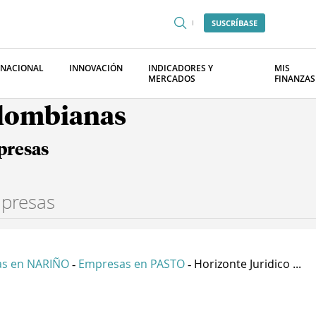
SUSCRÍBASE
RNACIONAL
INNOVACIÓN
INDICADORES Y
MIS
MERCADOS
FINANZAS
olombianas
presas
s en NARIÑO
Empresas en PASTO
Horizonte Juridico ...
-
-