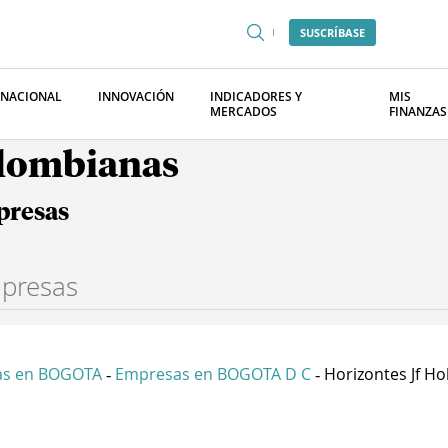
SUSCRÍBASE
RNACIONAL
INNOVACIÓN
INDICADORES Y
MIS
MERCADOS
FINANZAS
olombianas
presas
as en BOGOTA
Empresas en BOGOTA D C
Horizontes Jf Hol
-
-