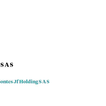
S A S
ontes Jf Holding S A S