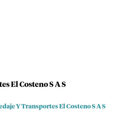
es El Costeno S A S
daje Y Transportes El Costeno S A S