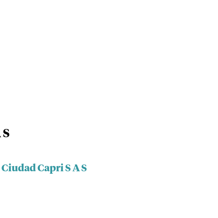
 S
 Ciudad Capri S A S