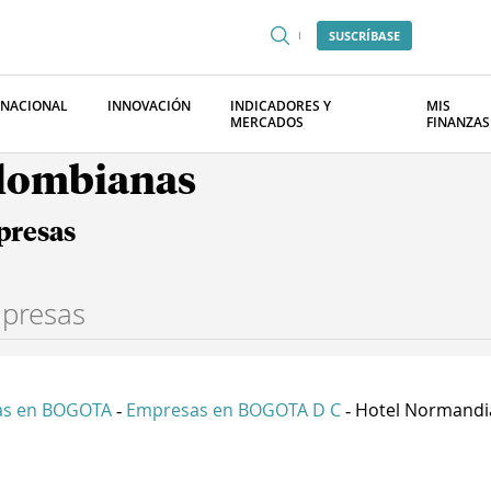
SUSCRÍBASE
RNACIONAL
INNOVACIÓN
INDICADORES Y
MIS
MERCADOS
FINANZAS
olombianas
presas
as en BOGOTA
Empresas en BOGOTA D C
Hotel Normandia
-
-