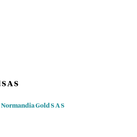
S A S
l Normandia Gold S A S