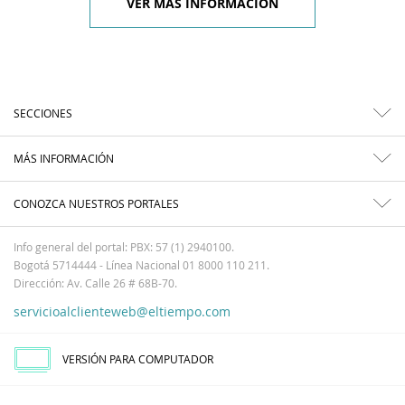
VER MÁS INFORMACIÓN
SECCIONES
MÁS INFORMACIÓN
CONOZCA NUESTROS PORTALES
Info general del portal: PBX: 57 (1) 2940100.
Bogotá 5714444 - Línea Nacional 01 8000 110 211.
Dirección: Av. Calle 26 # 68B-70.
servicioalclienteweb@eltiempo.com
VERSIÓN PARA COMPUTADOR