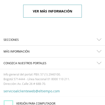
VER MÁS INFORMACIÓN
SECCIONES
MÁS INFORMACIÓN
CONOZCA NUESTROS PORTALES
Info general del portal: PBX: 57 (1) 2940100.
Bogotá 5714444 - Línea Nacional 01 8000 110 211.
Dirección: Av. Calle 26 # 68B-70.
servicioalclienteweb@eltiempo.com
VERSIÓN PARA COMPUTADOR