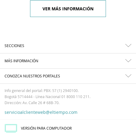
VER MÁS INFORMACIÓN
SECCIONES
MÁS INFORMACIÓN
CONOZCA NUESTROS PORTALES
Info general del portal: PBX: 57 (1) 2940100.
Bogotá 5714444 - Línea Nacional 01 8000 110 211.
Dirección: Av. Calle 26 # 68B-70.
servicioalclienteweb@eltiempo.com
VERSIÓN PARA COMPUTADOR