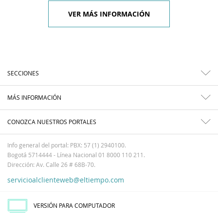
VER MÁS INFORMACIÓN
SECCIONES
MÁS INFORMACIÓN
CONOZCA NUESTROS PORTALES
Info general del portal: PBX: 57 (1) 2940100.
Bogotá 5714444 - Línea Nacional 01 8000 110 211.
Dirección: Av. Calle 26 # 68B-70.
servicioalclienteweb@eltiempo.com
VERSIÓN PARA COMPUTADOR