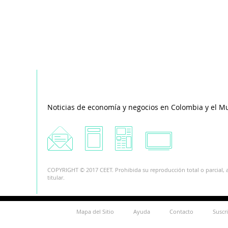
Noticias de economía y negocios en Colombia y el M
COPYRIGHT © 2017 CEET. Prohibida su reproducción total o parcial, a
titular.
Mapa del Sitio
Ayuda
Contacto
Suscr