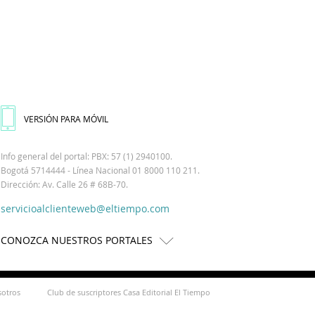
VERSIÓN PARA MÓVIL
Info general del portal: PBX: 57 (1) 2940100.
Bogotá 5714444 - Línea Nacional 01 8000 110 211.
Dirección: Av. Calle 26 # 68B-70.
servicioalclienteweb@eltiempo.com
CONOZCA NUESTROS PORTALES
sotros
Club de suscriptores Casa Editorial El Tiempo