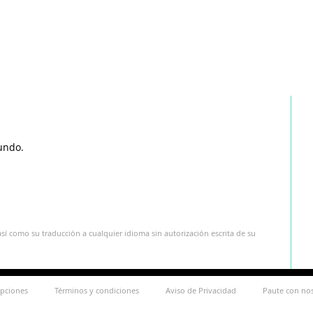
undo.
sí como su traducción a cualquier idioma sin autorización escrita de su
ipciones
Términos y condiciones
Aviso de Privacidad
Paute con no