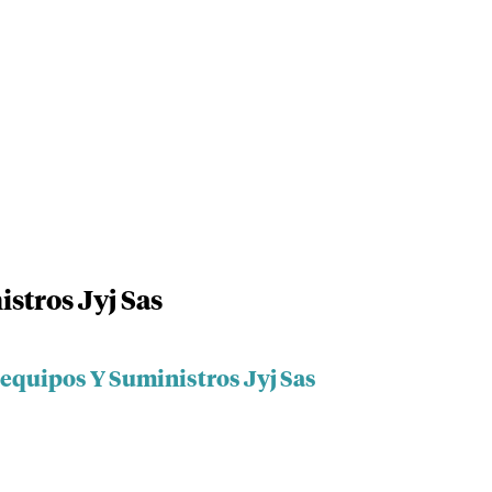
stros Jyj Sas
iequipos Y Suministros Jyj Sas