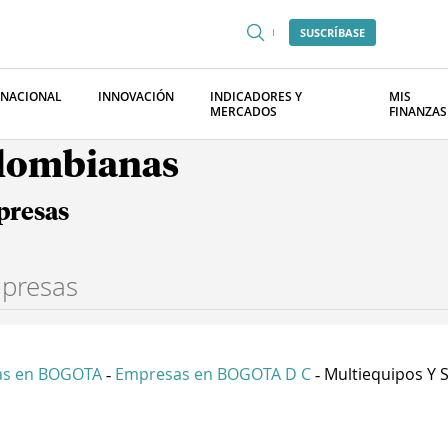
SUSCRÍBASE
RNACIONAL
INNOVACIÓN
INDICADORES Y
MIS
MERCADOS
FINANZAS
olombianas
presas
as en BOGOTA
Empresas en BOGOTA D C
Multiequipos Y S
-
-