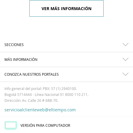
VER MÁS INFORMACIÓN
SECCIONES
MÁS INFORMACIÓN
CONOZCA NUESTROS PORTALES
Info general del portal: PBX: 57 (1) 2940100.
Bogotá 5714444 - Línea Nacional 01 8000 110 211.
Dirección: Av. Calle 26 # 68B-70.
servicioalclienteweb@eltiempo.com
VERSIÓN PARA COMPUTADOR