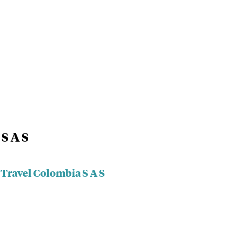
S A S
 Travel Colombia S A S