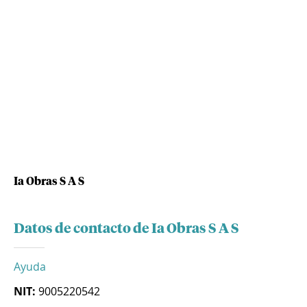
Ia Obras S A S
Datos de contacto de Ia Obras S A S
Ayuda
NIT:
9005220542