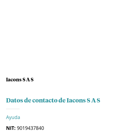
Iacons S A S
Datos de contacto de Iacons S A S
Ayuda
NIT:
9019437840