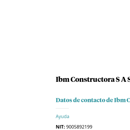
Ibm Constructora S A 
Datos de contacto de Ibm C
Ayuda
NIT:
9005892199