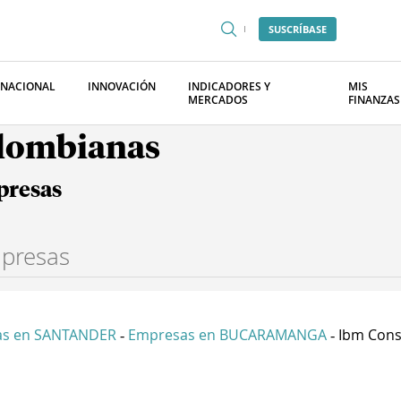
SUSCRÍBASE
RNACIONAL
INNOVACIÓN
INDICADORES Y
MIS
MERCADOS
FINANZAS
olombianas
presas
as en SANTANDER
Empresas en BUCARAMANGA
Ibm Const
-
-