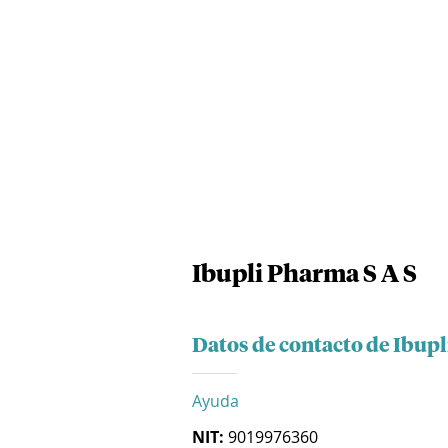
Ibupli Pharma S A S
Datos de contacto de Ibupl
Ayuda
NIT:
9019976360