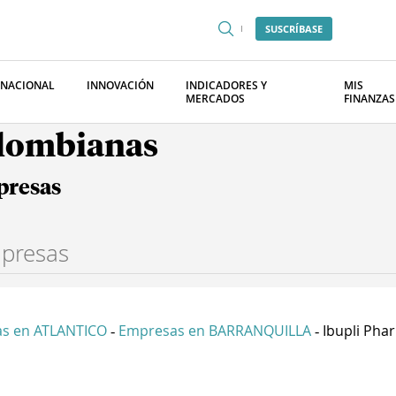
SUSCRÍBASE
RNACIONAL
INNOVACIÓN
INDICADORES Y
MIS
MERCADOS
FINANZAS
olombianas
presas
s en ATLANTICO
Empresas en BARRANQUILLA
Ibupli Pha
-
-