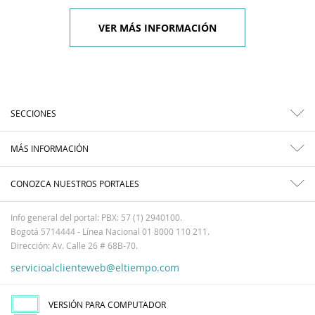
VER MÁS INFORMACIÓN
SECCIONES
MÁS INFORMACIÓN
CONOZCA NUESTROS PORTALES
Info general del portal: PBX: 57 (1) 2940100.
Bogotá 5714444 - Línea Nacional 01 8000 110 211.
Dirección: Av. Calle 26 # 68B-70.
servicioalclienteweb@eltiempo.com
VERSIÓN PARA COMPUTADOR