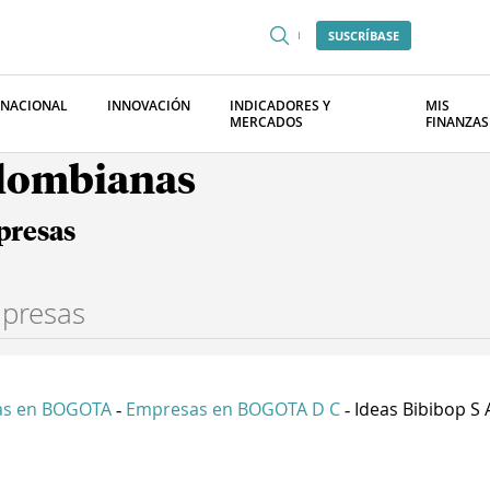
SUSCRÍBASE
RNACIONAL
INNOVACIÓN
INDICADORES Y
MIS
MERCADOS
FINANZAS
olombianas
presas
as en BOGOTA
Empresas en BOGOTA D C
Ideas Bibibop S 
-
-