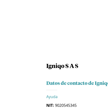
Igniqo S A S
Datos de contacto de Igniq
Ayuda
NIT:
9020545345