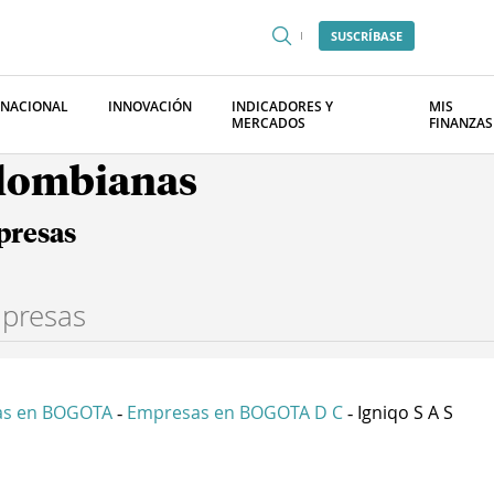
SUSCRÍBASE
RNACIONAL
INNOVACIÓN
INDICADORES Y
MIS
MERCADOS
FINANZAS
olombianas
presas
as en BOGOTA
Empresas en BOGOTA D C
Igniqo S A S
-
-