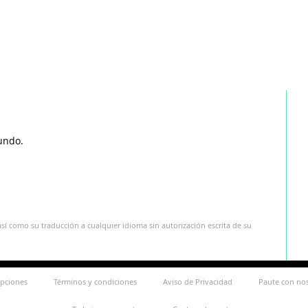
undo.
sí como su traducción a cualquier idioma sin autorización escrita de su
ipciones
Términos y condiciones
Aviso de Privacidad
Paute con no