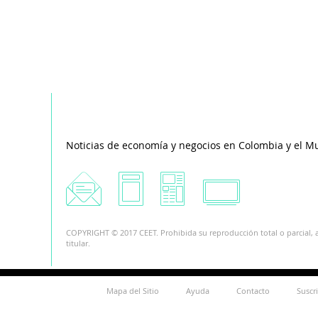
Noticias de economía y negocios en Colombia y el M
COPYRIGHT © 2017 CEET. Prohibida su reproducción total o parcial, a
titular.
Mapa del Sitio
Ayuda
Contacto
Suscr