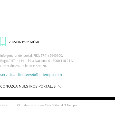
VERSIÓN PARA MÓVIL
Info general del portal: PBX: 57 (1) 2940100.
Bogotá 5714444 - Línea Nacional 01 8000 110 211.
Dirección: Av. Calle 26 # 68B-70.
servicioalclienteweb@eltiempo.com
CONOZCA NUESTROS PORTALES
sotros
Club de suscriptores Casa Editorial El Tiempo