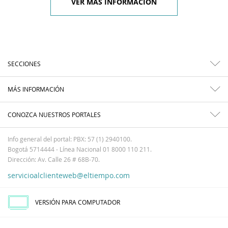
VER MÁS INFORMACIÓN
SECCIONES
MÁS INFORMACIÓN
CONOZCA NUESTROS PORTALES
Info general del portal: PBX: 57 (1) 2940100.
Bogotá 5714444 - Línea Nacional 01 8000 110 211.
Dirección: Av. Calle 26 # 68B-70.
servicioalclienteweb@eltiempo.com
VERSIÓN PARA COMPUTADOR