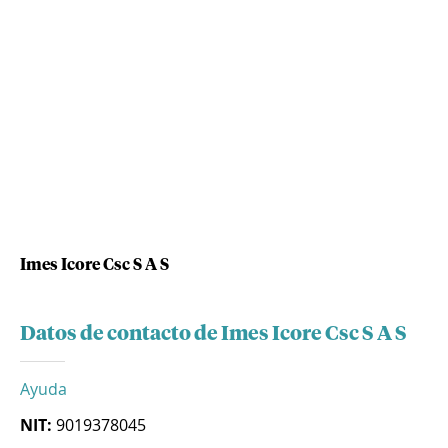
Imes Icore Csc S A S
Datos de contacto de Imes Icore Csc S A S
Ayuda
NIT:
9019378045