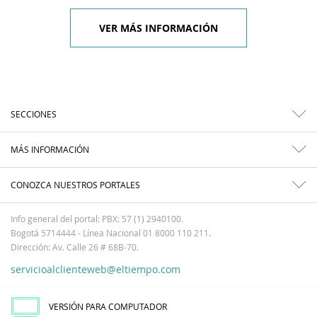
VER MÁS INFORMACIÓN
SECCIONES
MÁS INFORMACIÓN
CONOZCA NUESTROS PORTALES
Info general del portal: PBX: 57 (1) 2940100.
Bogotá 5714444 - Línea Nacional 01 8000 110 211.
Dirección: Av. Calle 26 # 68B-70.
servicioalclienteweb@eltiempo.com
VERSIÓN PARA COMPUTADOR