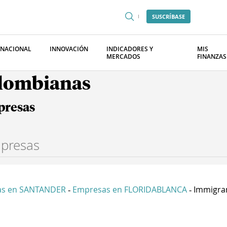
SUSCRÍBASE
RNACIONAL
INNOVACIÓN
INDICADORES Y
MIS
MERCADOS
FINANZAS
olombianas
presas
as en SANTANDER
Empresas en FLORIDABLANCA
Immigran
-
-