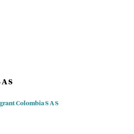
 A S
grant Colombia S A S