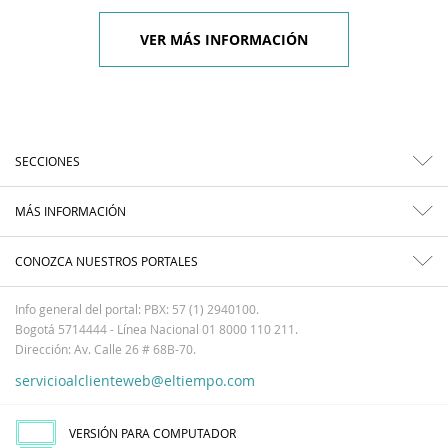
VER MÁS INFORMACIÓN
SECCIONES
MÁS INFORMACIÓN
CONOZCA NUESTROS PORTALES
Info general del portal: PBX: 57 (1) 2940100.
Bogotá 5714444 - Línea Nacional 01 8000 110 211.
Dirección: Av. Calle 26 # 68B-70.
servicioalclienteweb@eltiempo.com
VERSIÓN PARA COMPUTADOR