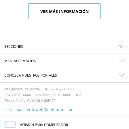
VER MÁS INFORMACIÓN
SECCIONES
MÁS INFORMACIÓN
CONOZCA NUESTROS PORTALES
Info general del portal: PBX: 57 (1) 2940100.
Bogotá 5714444 - Línea Nacional 01 8000 110 211.
Dirección: Av. Calle 26 # 68B-70.
servicioalclienteweb@eltiempo.com
VERSIÓN PARA COMPUTADOR