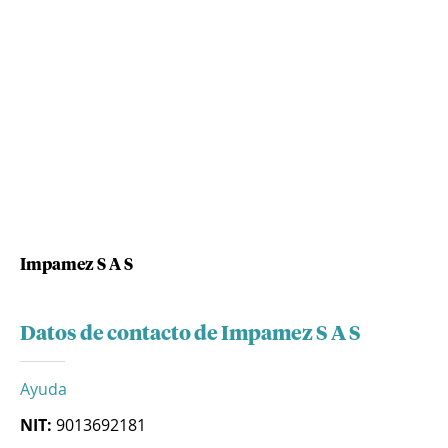
Impamez S A S
Datos de contacto de Impamez S A S
Ayuda
NIT:
9013692181