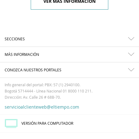
VER MÁS INFORMACIÓN
SECCIONES
MÁS INFORMACIÓN
CONOZCA NUESTROS PORTALES
Info general del portal: PBX: 57 (1) 2940100.
Bogotá 5714444 - Línea Nacional 01 8000 110 211.
Dirección: Av. Calle 26 # 68B-70.
servicioalclienteweb@eltiempo.com
VERSIÓN PARA COMPUTADOR