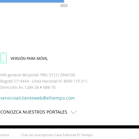
2022
VERSIÓN PARA MÓVIL
Info general del portal: PBX: 57 (1) 2940100.
Bogotá 5714444 - Línea Nacional 01 8000 110 211.
Dirección: Av. Calle 26 # 68B-70.
servicioalclienteweb@eltiempo.com
CONOZCA NUESTROS PORTALES
sotros
Club de suscriptores Casa Editorial El Tiempo