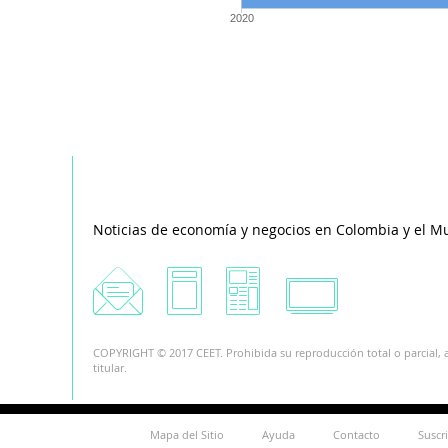
2020
Noticias de economía y negocios en Colombia y el M
COPYRIGHT © 2017 CEET. Prohibida su reproducción total o parcial, a
titular.
Mapa del Sitio
Ayuda
Contacto
Suscr