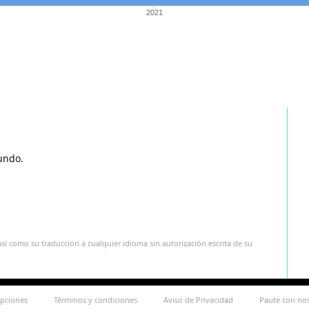
2021
undo.
sí como su traducción a cualquier idioma sin autorización escrita de su
ipciones
Términos y condiciones
Aviso de Privacidad
Paute con no