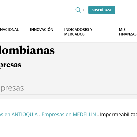
SUSCRÍBASE
RNACIONAL
INNOVACIÓN
INDICADORES Y
MIS
MERCADOS
FINANZAS
olombianas
presas
s en ANTIOQUIA
Empresas en MEDELLIN
Impermeabilizad
-
-