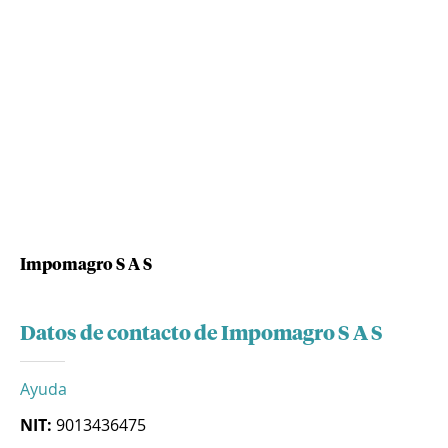
Impomagro S A S
Datos de contacto de Impomagro S A S
Ayuda
NIT:
9013436475