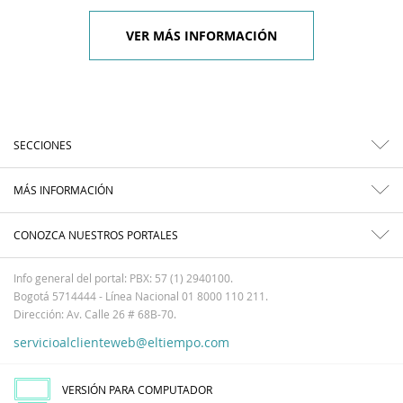
VER MÁS INFORMACIÓN
SECCIONES
MÁS INFORMACIÓN
CONOZCA NUESTROS PORTALES
Info general del portal: PBX: 57 (1) 2940100.
Bogotá 5714444 - Línea Nacional 01 8000 110 211.
Dirección: Av. Calle 26 # 68B-70.
servicioalclienteweb@eltiempo.com
VERSIÓN PARA COMPUTADOR