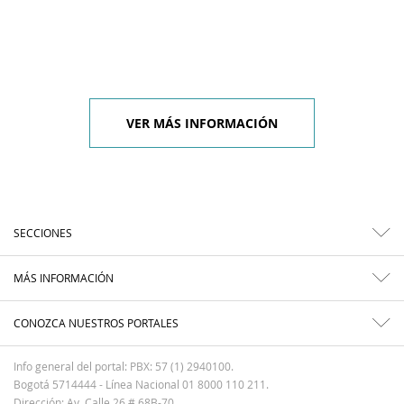
VER MÁS INFORMACIÓN
SECCIONES
MÁS INFORMACIÓN
CONOZCA NUESTROS PORTALES
Info general del portal: PBX: 57 (1) 2940100.
Bogotá 5714444 - Línea Nacional 01 8000 110 211.
Dirección: Av. Calle 26 # 68B-70.