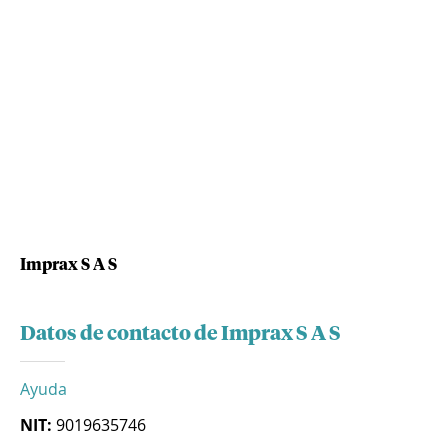
Imprax S A S
Datos de contacto de Imprax S A S
Ayuda
NIT:
9019635746